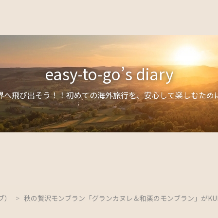
easy-to-go’s diary
界へ飛び出そう！！初めての海外旅行を、安心して楽しむため
ブ）
>
秋の贅沢モンブラン「グランカヌレ＆和栗のモンブラン」がKURA