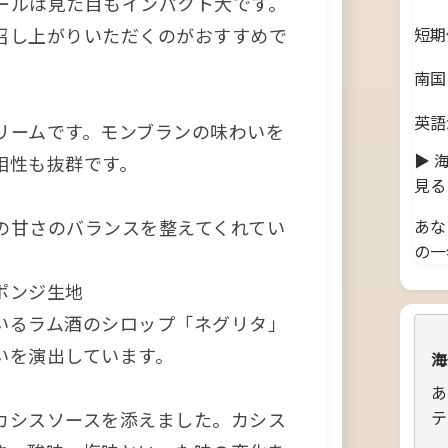
ールは見た目もインパクト大です。
召し上がりいただくのがおすすめで
短期
南国
英語
リームです。モンブランの味わいを
▶ 
相性も抜群です。
見る
の甘さのバランスを整えてくれてい
あな
の一
ポンジ生地
いるラム酒のシロップ「ネグリタ」
いを演出しています。
海
あ
テ
カシスソースを添えました。カシス