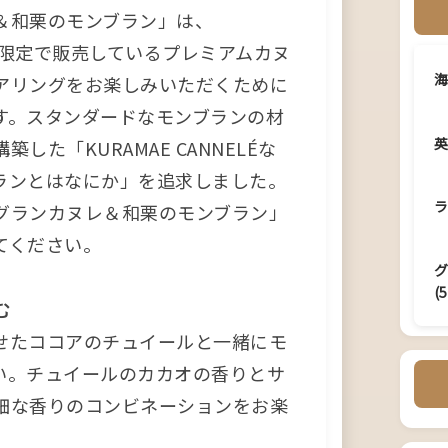
＆和栗のモンブラン」は、
CAFE 限定で販売しているプレミアムカヌ
海
アリングをお楽しみいただくために
す。スタンダードなモンブランの材
英
した「KURAMAE CANNELÉな
ランとはなにか」を追求しました。
ラ
グランカヌレ＆和栗のモンブラン」
てください。
(5
む
せたココアのチュイールと一緒にモ
い。チュイールのカカオの香りとサ
細な香りのコンビネーションをお楽