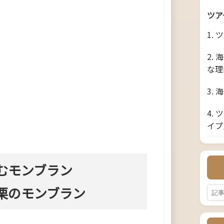
ツア
1.
2.
な理
3.
4.
イプ
むモンブラン
栗のモンブラン